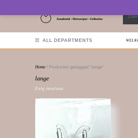
Skip
to
Zoeken
content
ALL DEPARTMENTS
WELK
/ Producten getagged “lange”
Home
lange
Enig resultaat