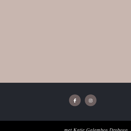
Facebook
Instagram
Jewellery WordPress Theme
met Katie Galambos Drobova