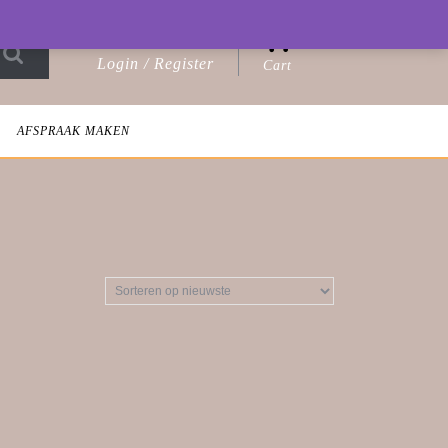
0
Login / Register
Cart
Login
shopping
/
cart
Register
AFSPRAAK MAKEN