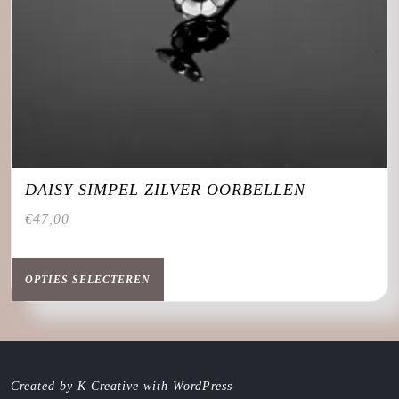
DAISY SIMPEL ZILVER OORBELLEN
€
47,00
Dit
product
OPTIES SELECTEREN
heeft
meerdere
variaties.
Deze
optie
Created by K Creative with WordPress
kan