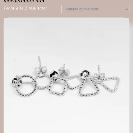
moederendochter
Toont alle 2 resultaten