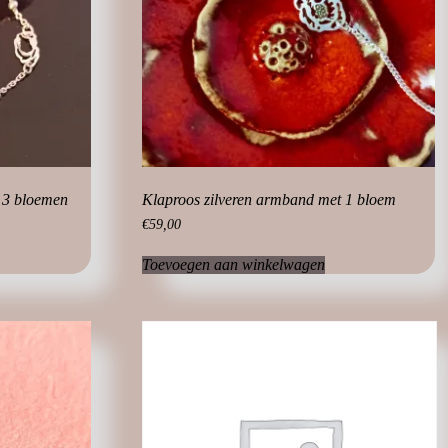
productpagina
 3 bloemen
Klaproos zilveren armband met 1 bloem
€
59,00
Toevoegen aan winkelwagen