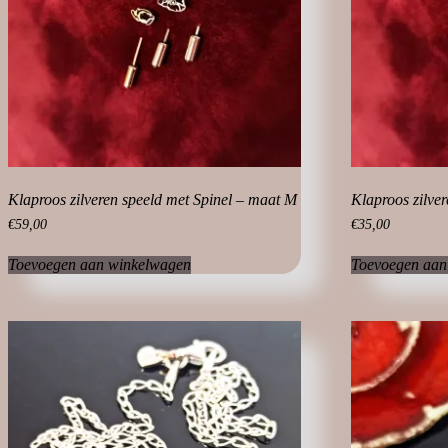
Klaproos zilveren speeld met Spinel – maat M
Klaproos zilve
€
59,00
€
35,00
Toevoegen aan winkelwagen
Toevoegen aan