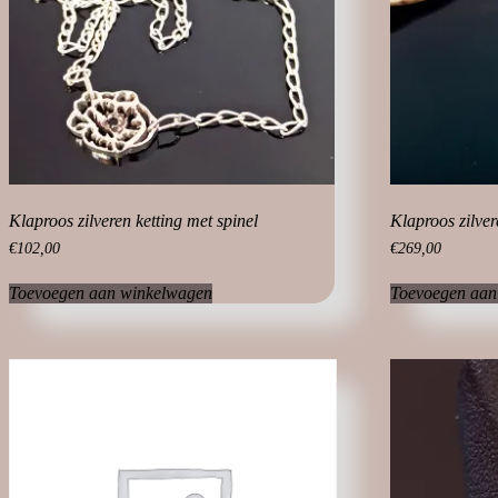
Klaproos zilveren ketting met spinel
Klaproos zilve
€
102,00
€
269,00
Toevoegen aan winkelwagen
Toevoegen aan