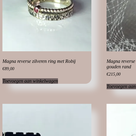
de
productpagina
Magna reverse zilveren ring met Robij
Magna reverse 
gouden rand
€
89,00
€
215,00
Toevoegen aan winkelwagen
Toevoegen aan