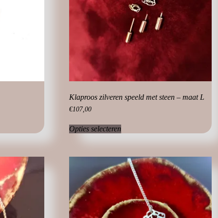
Klaproos zilveren speeld met steen – maat L
€
107,00
Dit
Opties selecteren
product
heeft
meerdere
variaties.
Deze
optie
kan
gekozen
worden
op
de