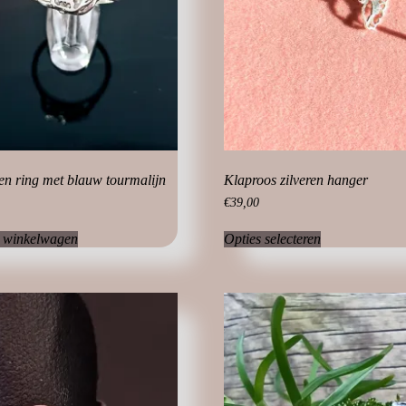
ren ring met blauw tourmalijn
Klaproos zilveren hanger
€
39,00
Dit
 winkelwagen
Opties selecteren
product
heeft
meerdere
variaties.
Deze
optie
kan
gekozen
worden
op
de