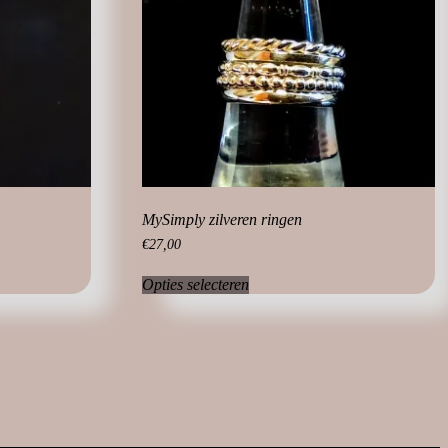
MySimply zilveren ringen
€
27,00
Dit
Opties selecteren
product
heeft
meerdere
variaties.
Deze
optie
kan
gekozen
worden
op