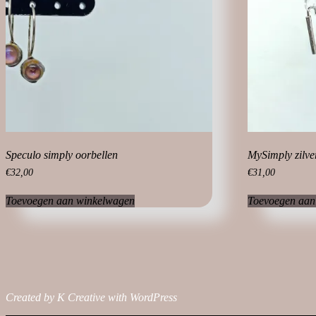
Speculo simply oorbellen
MySimply zilve
€
32,00
€
31,00
Toevoegen aan winkelwagen
Toevoegen aan
Created by K Creative with WordPress