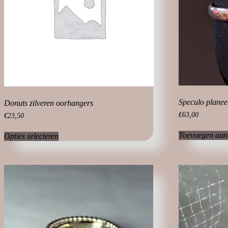
Speculo planeet
Donuts zilveren oorhangers
€
63,00
€
23,50
Dit
Toevoegen aan
Opties selecteren
product
heeft
meerdere
variaties.
Deze
optie
kan
gekozen
worden
op