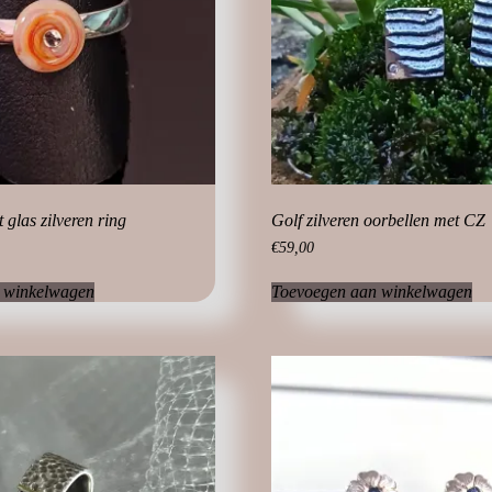
productpagina
 glas zilveren ring
Golf zilveren oorbellen met CZ
€
59,00
 winkelwagen
Toevoegen aan winkelwagen