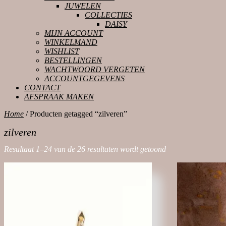
JUWELEN
COLLECTIES
DAISY
MIJN ACCOUNT
WINKELMAND
WISHLIST
BESTELLINGEN
WACHTWOORD VERGETEN
ACCOUNTGEGEVENS
CONTACT
AFSPRAAK MAKEN
CLOSE
Home
/ Producten getagged “zilveren”
BUTTON
zilveren
Resultaat 1–24 van de 26 resultaten wordt getoond