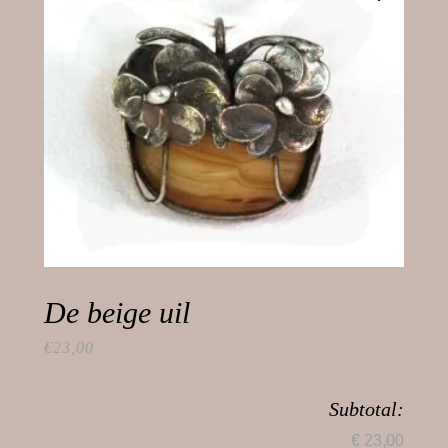
De beige uil
€
23,00
Subtotal:
€ 23,00