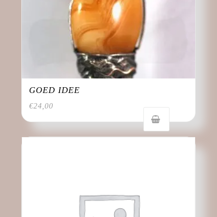
GOED IDEE
€
24,00