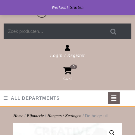
Skip
Welkom!
Sluiten
to
content
Zoeken naar:
Login / Register
Login
0
/
Register
Cart
shopping
cart
Op
ALL DEPARTMENTS
But
/
/
/ De beige uil
Home
Bijouterie
Hangers / Kettingen