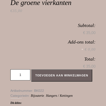
De groene vierkanten
€
35,00
Subtotal:
€ 35,00
Add-ons total:
€ 0,00
+
Total:
€ 35,00
De groene vierkanten aantal
TOEVOEGEN AAN WINKELWAGEN
Artikelnummer:
BK022
Categorieën:
,
Bijouterie
Hangers / Kettingen
Dit delen: