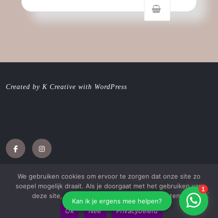
Created by K Creative with WordPress
Facebook
Instagram
We gebruiken cookies om ervoor te zorgen dat onze site zo
soepel mogelijk draait. Als je doorgaat met het gebruiken van
deze site, gaan we ervan uit dat je ermee instemt.
Jewellery WordPress Theme
met Katie Galambos
Drobova
Ok
Nee
Privacybeleid