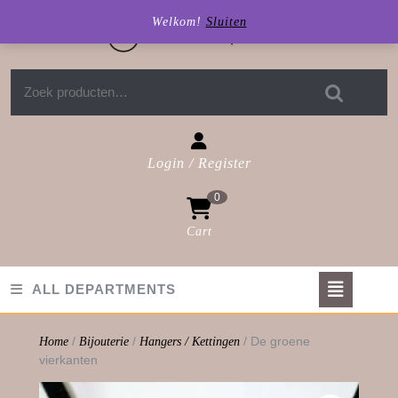
Skip
Welkom!
Sluiten
to
content
Zoeken naar:
Login / Register
Login
0
/
Register
Cart
shopping
cart
Op
ALL DEPARTMENTS
But
/
/
/ De groene
Home
Bijouterie
Hangers / Kettingen
vierkanten