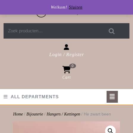
Skip
Welkom!
Sluiten
to
content
Zoeken naar:
Login / Register
Login
0
/
Register
Cart
shopping
cart
Op
ALL DEPARTMENTS
But
/
/
/ He zwart been
Home
Bijouterie
Hangers / Kettingen