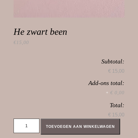
He zwart been
€
15,00
Subtotal:
€ 15,00
Add-ons total:
€ 0,00
+
Total:
€ 15,00
He zwart been aantal
TOEVOEGEN AAN WINKELWAGEN