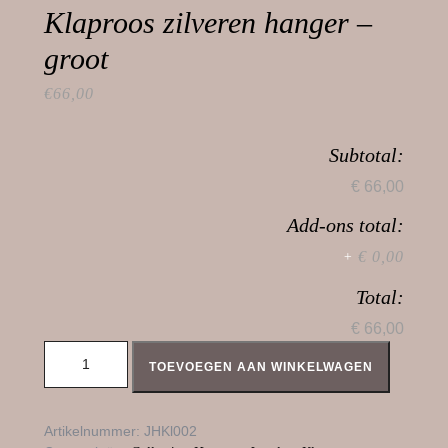
Klaproos zilveren hanger –
groot
€
66,00
Subtotal:
€ 66,00
Add-ons total:
€ 0,00
+
Total:
€ 66,00
Klaproos zilveren hanger - groot aantal
TOEVOEGEN AAN WINKELWAGEN
Artikelnummer:
JHKl002