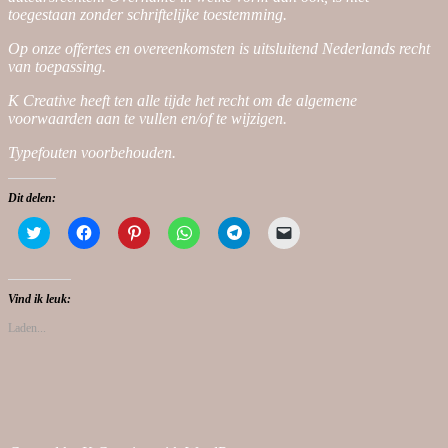
toegestaan zonder schriftelijke toestemming.
Op onze offertes en overeenkomsten is uitsluitend Nederlands recht
van toepassing.
K Creative heeft ten alle tijde het recht om de algemene
voorwaarden aan te vullen en/of te wijzigen.
Typefouten voorbehouden.
Dit delen:
Klik
Klik
Klik
Klik
Klik
Klik
om
om
om
om
om
om
te
te
op
te
te
dit
delen
delen
Pinterest
delen
delen
te
met
op
te
op
op
e-
Twitter
Facebook
delen
WhatsApp
Telegram
mailen
Vind ik leuk:
(Wordt
(Wordt
(Wordt
(Wordt
(Wordt
naar
in
in
in
in
in
een
Laden...
een
een
een
een
een
vriend
nieuw
nieuw
nieuw
nieuw
nieuw
(Wordt
venster
venster
venster
venster
venster
in
geopend)
geopend)
geopend)
geopend)
geopend)
een
nieuw
venster
geopend)