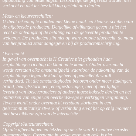
afhandeling van bestellingen. Desbetreffende gegevens worden niet
verkocht en niet ter beschikking gesteld aan derden.
Maat- en kleurverschillen:
U dient rekening te houden met kleine maat- en kleurverschillen van
de afgebeelde producten. Dergelijke afwijkingen geven u niet het
recht de ontvangst of de betaling van de geleverde producten te
weigeren. De producten zijn niet op ware grootte afgebeeld, de maat
van het product staat aangegeven bij de productomschrijving.
Overmacht
In geval van overmacht is K Creative niet gehouden haar
verplichtingen richting de klant na te komen. Onder overmacht
wordt verstaan elke omstandigheid waardoor de nakoming van de
verplichtingen tegen de klant geheel of gedeeltelijk wordt
verhinderd. Tot die omstandigheden behoren onder meer stakingen,
brand, bedrijfsstoringen, energiestoringen, niet of niet-tijdige
levering van toeleveranciers of andere ingeschakelde derden en het
ontbreken van enige van overheidswege te verkrijgen vergunning.
Tevens wordt onder overmacht verstaan storingen in een
(telecommunicatie)netwerk of verbinding en/of het op enig moment
niet beschikbaar zijn van de internetsite.
Copyright/Auteursrechten:
Op alle afbeeldingen en teksten op de site van K Creative berusten
auteursrechten. Overname in welke vorm dan ook, is niet