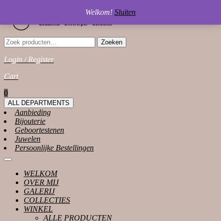
Skip
Welkom!
Sluiten
to
content
Zoeken
Zoeken
naar:
Login / Register
Login
Cart
/
shopping
0
Register
cart
ALL DEPARTMENTS
Aanbieding
Bijouterie
Geboortestenen
Juwelen
Persoonlijke Bestellingen
Open
Button
WELKOM
OVER MIJ
GALERIJ
COLLECTIES
WINKEL
ALLE PRODUCTEN