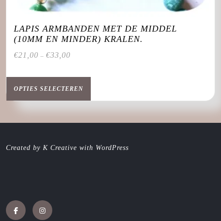
LAPIS ARMBANDEN MET DE MIDDEL
(10MM EN MINDER) KRALEN.
€
21,00
€
33,00
–
Dit
product
OPTIES SELECTEREN
heeft
meerdere
variaties.
Deze
optie
Created by K Creative with WordPress
kan
gekozen
worden
op
de
productpagina
Facebook
Instagram