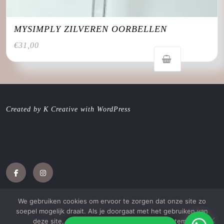
MYSIMPLY ZILVEREN OORBELLEN
€
31,00
Created by K Creative with WordPress
Facebook
Instagram
We gebruiken cookies om ervoor te zorgen dat onze site zo
soepel mogelijk draait. Als je doorgaat met het gebruiken van
deze site, gaan we ervan uit dat je ermee instemt.
Jewellery WordPress Theme
met Katie Galambos