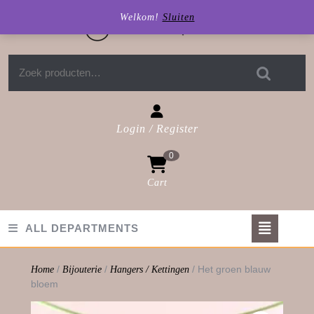
Skip
Welkom!
Sluiten
to
content
Zoeken naar:
Login / Register
Login
0
/
Register
Cart
shopping
cart
Op
ALL DEPARTMENTS
But
/
/
/ Het groen blauw
Home
Bijouterie
Hangers / Kettingen
bloem