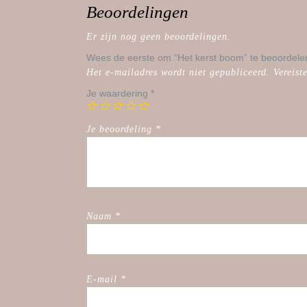
Beoordelingen
Er zijn nog geen beoordelingen.
Wees de eerste om “Het kerst boom” te beoordele
Het e-mailadres wordt niet gepubliceerd.
Vereist
Je waardering
*
Je beoordeling
*
Naam
*
E-mail
*