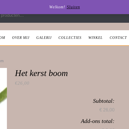
Welkom!
Sluiten
 naar:
OM
OVER MIJ
GALERIJ
COLLECTIES
WINKEL
CONTACT
om
Het kerst boom
€
26,00
Subtotal:
€ 26,00
Add-ons total: