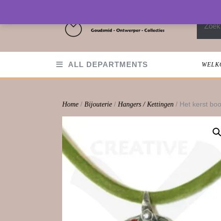
Skip
to
Zoeken
content
ALL DEPARTMENTS
WELK
/
/
/ Het kerst bo
Home
Bijouterie
Hangers / Kettingen