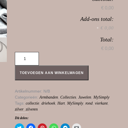
€ 0,00
Add-ons total:
€ 0,00
+
Total:
€ 0,00
MySimply zilveren armbanden aantal
TOEVOEGEN AAN WINKELWAGEN
Artikelnummer:
N/B
Categorieën:
,
,
,
Armbanden
Collecties
Juwelen
MySimply
Tags:
,
,
,
,
,
,
collectie
driehoek
Hart
MySimply
rond
vierkant
,
zilver
zilveren
Dit delen:
K
K
K
K
K
K