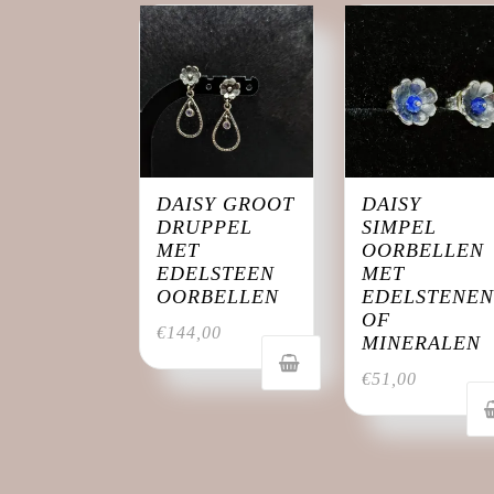
DAISY GROOT
DAISY
DRUPPEL
SIMPEL
MET
OORBELLEN
EDELSTEEN
MET
OORBELLEN
EDELSTENE
OF
€
144,00
MINERALEN
€
51,00