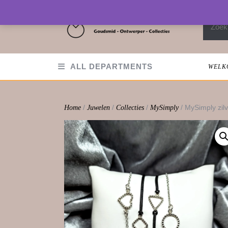
Skip
to
Zoeken
content
ALL DEPARTMENTS
WELK
/
/
/
/ MySimply zi
Home
Juwelen
Collecties
MySimply