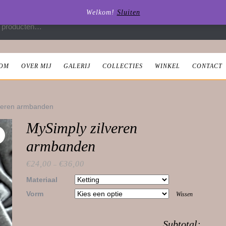
Welkom!
Sluiten
 naar:
OM
OVER MIJ
GALERIJ
COLLECTIES
WINKEL
CONTACT
lveren armbanden
MySimply zilveren
armbanden
€
24,00
€
36,00
–
Materiaal
Vorm
Wissen
Subtotal: