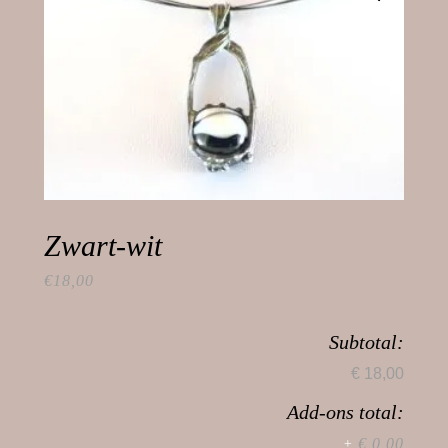
Zwart-wit
€
18,00
Subtotal:
€ 18,00
Add-ons total:
€ 0,00
+