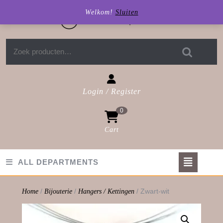
Skip
Welkom!
Sluiten
to
content
Zoeken naar:
Login / Register
Login
0
/
Register
Cart
shopping
cart
Op
ALL DEPARTMENTS
But
/
/
/ Zwart-wit
Home
Bijouterie
Hangers / Kettingen