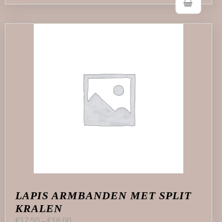
LAPIS ARMBANDEN MET SPLIT
KRALEN
€
17,50
€
18,00
–