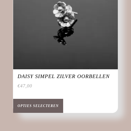
op
de
productpagina
DAISY SIMPEL ZILVER OORBELLEN
€
47,00
Dit
product
OPTIES SELECTEREN
heeft
meerdere
variaties.
Deze