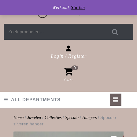
Skip
Welkom!
Sluiten
to
content
Zoeken naar:
Login / Register
Login
0
/
Register
Cart
shopping
cart
Op
ALL DEPARTMENTS
But
/
/
/
/
/ Speculo
Home
Juwelen
Collecties
Speculo
Hangers
zilveren hanger