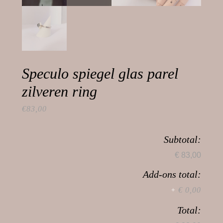
Speculo spiegel glas parel
zilveren ring
€
83,00
Subtotal:
€ 83,00
Add-ons total:
€ 0,00
+
Total: