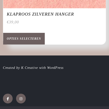
KLAPROOS ZILVEREN HANGER
€
39,00
Dit
product
OPTIES SELECTEREN
heeft
meerdere
variaties.
Deze
optie
Created by K Creative with WordPress
kan
gekozen
worden
op
de
productpagina
Facebook
Instagram