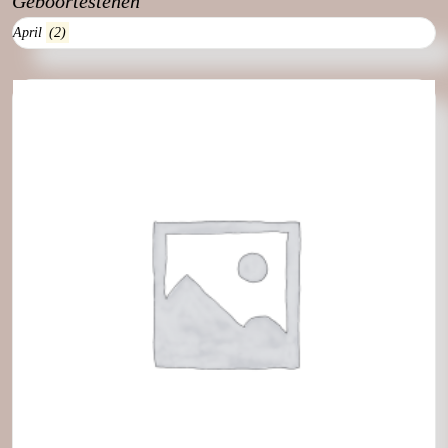
Geboortestenen
April
(2)