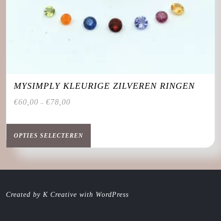
MYSIMPLY KLEURIGE ZILVEREN RINGEN
€
60,00
€
78,00
–
Dit
product
OPTIES SELECTEREN
heeft
meerdere
variaties.
Deze
optie
Created by K Creative with WordPress
kan
gekozen
worden