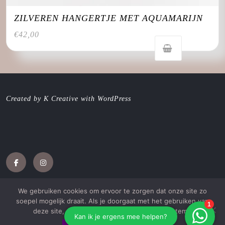
ZILVEREN HANGERTJE MET AQUAMARIJN
€
42,00
Created by K Creative with WordPress
Facebook
Instagram
We gebruiken cookies om ervoor te zorgen dat onze site zo
soepel mogelijk draait. Als je doorgaat met het gebruiken van
deze site, gaan we ervan uit dat je ermee instemt.
Jewellery WordPress Theme
met Katie Galambos