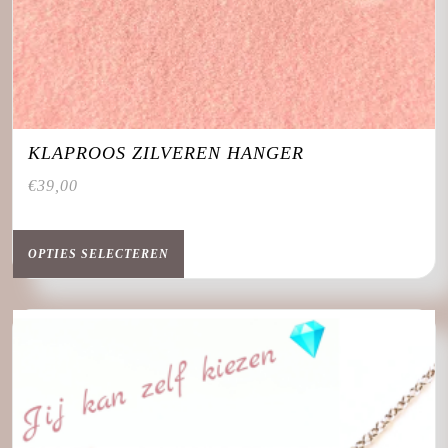
KLAPROOS ZILVEREN HANGER
€
39,00
Dit
product
OPTIES SELECTEREN
heeft
meerdere
variaties.
Deze
optie
kan
gekozen
worden
op