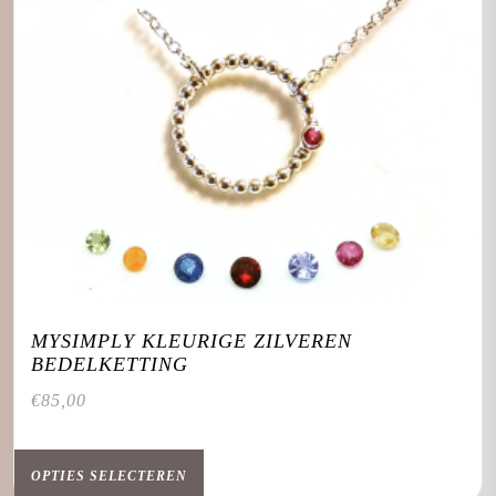
de
productpagina
MYSIMPLY KLEURIGE ZILVEREN
BEDELKETTING
€
85,00
Dit
product
OPTIES SELECTEREN
heeft