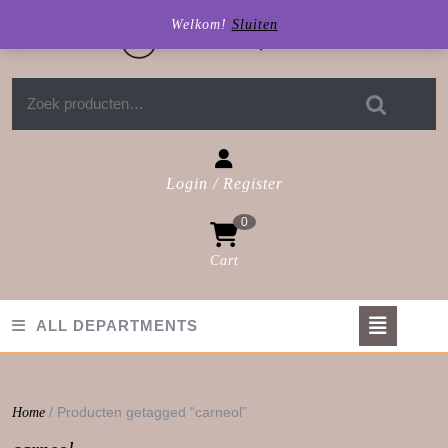
Skip
Welkom!
Sluiten
to
content
Zoeken naar:
Login / Register
Login
0
/
Register
Cart
shopping
cart
Op
ALL DEPARTMENTS
But
/ Producten getagged “carneol”
Home