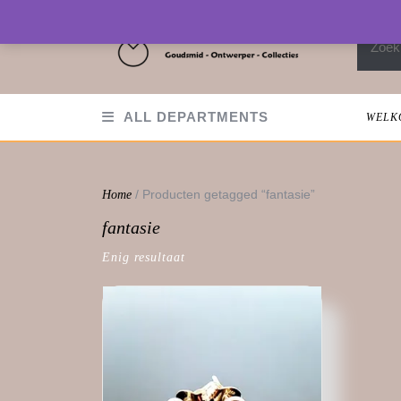
Skip
to
Zoeken
content
ALL DEPARTMENTS
WELK
/ Producten getagged “fantasie”
Home
fantasie
Enig resultaat