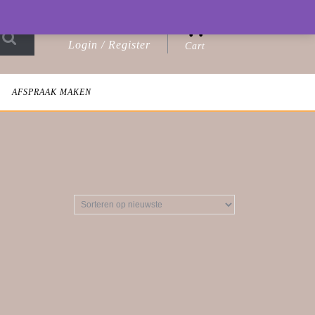
0
Login / Register
Cart
Login
shopping
/
cart
Register
AFSPRAAK MAKEN