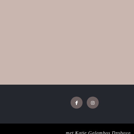
Facebook
Instagram
Jewellery WordPress Theme
met Katie Galambos Drobova