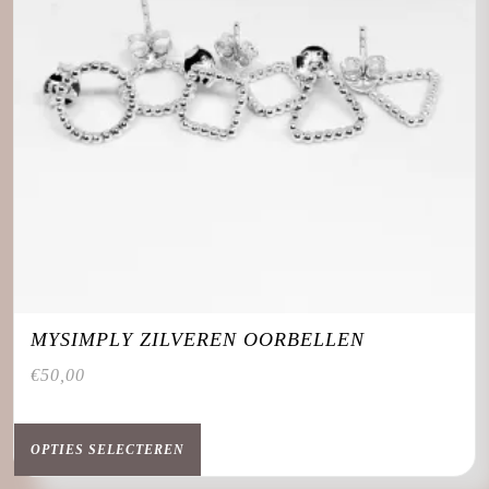
MYSIMPLY ZILVEREN OORBELLEN
€
50,00
Dit
product
OPTIES SELECTEREN
heeft