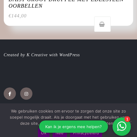
OORBELLEN
€
144,00
Created by K Creative with WordPress
Facebook
Instagram
We gebruiken cookies om ervoor te zorgen dat onze site zo
soepel mogelijk draait. Als je doorgaat met het gebruiken van
deze site, gaan we ervan uit dat je ermee instemt.
Jewellery WordPress Theme
met Katie Galambos
Drobova
Ok
Nee
Privacybeleid