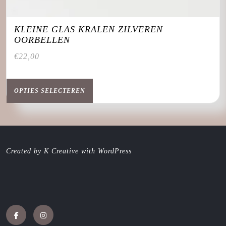
KLEINE GLAS KRALEN ZILVEREN
OORBELLEN
€
22,00
Dit
product
OPTIES SELECTEREN
heeft
meerdere
variaties.
Deze
optie
Created by K Creative with WordPress
kan
gekozen
worden
op
de
productpagina
Facebook
Instagram