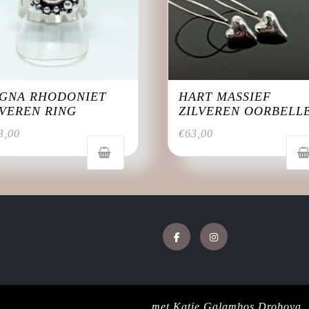
GNA RHODONIET
HART MASSIEF
LVEREN RING
ZILVEREN OORBELL
3,00
€
63,00
Facebook
Instagram
Jewellery WordPress Theme
met Katie Galambos Drobova