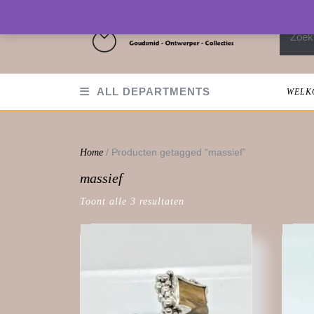
Skip
to
Zoeken
content
ALL DEPARTMENTS
WELK
/ Producten getagged “massief”
Home
massief
Toont alle 3 resultaten