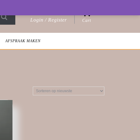
0
Login / Register
Cart
Login
shopping
/
cart
Register
AFSPRAAK MAKEN