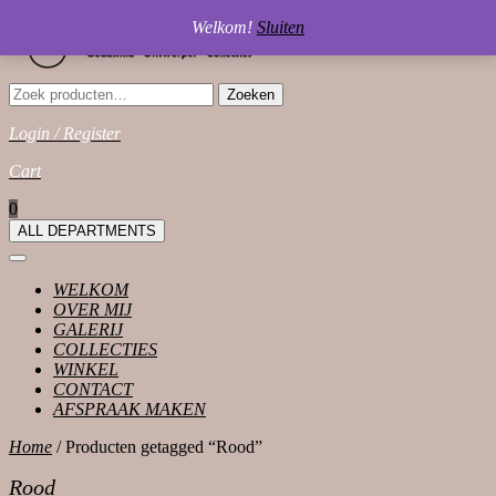
Skip
Welkom!
Sluiten
to
content
Zoeken
Zoeken
naar:
Login / Register
Login
Cart
/
shopping
0
Register
cart
ALL DEPARTMENTS
Open
Button
WELKOM
OVER MIJ
GALERIJ
COLLECTIES
WINKEL
CONTACT
AFSPRAAK MAKEN
CLOSE
Home
/ Producten getagged “Rood”
BUTTON
Rood