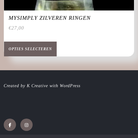
MYSIMPLY ZILVEREN RINGEN
€
27,00
Dit
product
OPTIES SELECTEREN
heeft
meerdere
variaties.
Deze
optie
Created by K Creative with WordPress
kan
gekozen
worden
op
de
productpagina
Facebook
Instagram