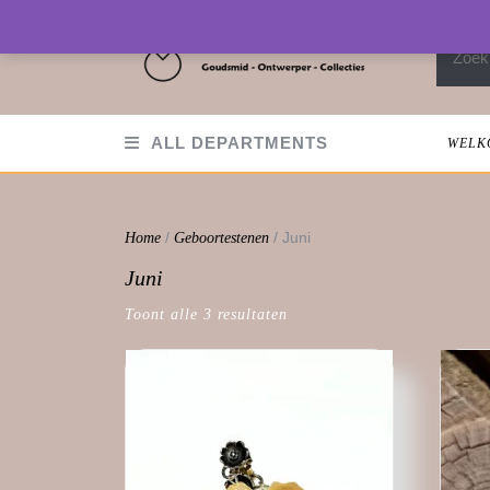
Skip
to
Zoeken
content
ALL DEPARTMENTS
WELK
/
/ Juni
Home
Geboortestenen
Juni
Toont alle 3 resultaten