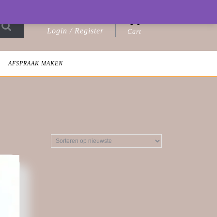
0
Login / Register
Cart
Login
shopping
/
cart
Register
AFSPRAAK MAKEN