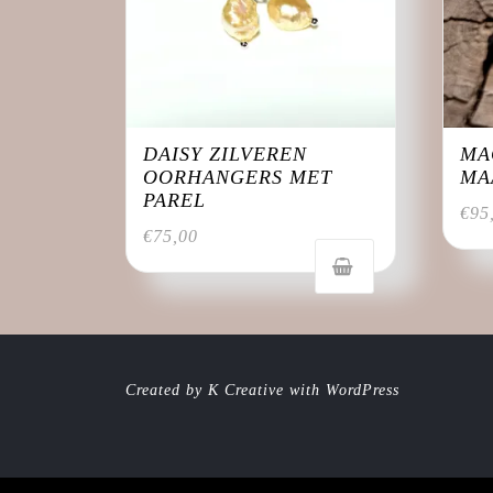
DAISY ZILVEREN
MA
OORHANGERS MET
MA
PAREL
€
95
€
75,00
Created by K Creative with WordPress