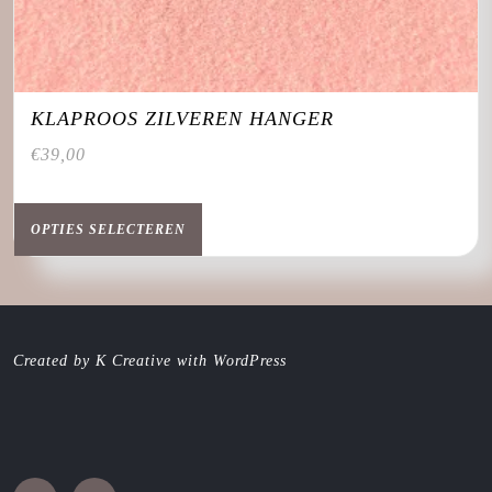
KLAPROOS ZILVEREN HANGER
€
39,00
Dit
product
OPTIES SELECTEREN
heeft
meerdere
variaties.
Deze
optie
Created by K Creative with WordPress
kan
gekozen
worden
op
de
productpagina
Facebook
Instagram