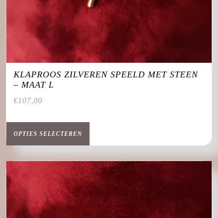
KLAPROOS ZILVEREN SPEELD MET STEEN
– MAAT L
€
107,00
Dit
product
OPTIES SELECTEREN
heeft
meerdere
variaties.
Deze
optie
kan
gekozen
worden