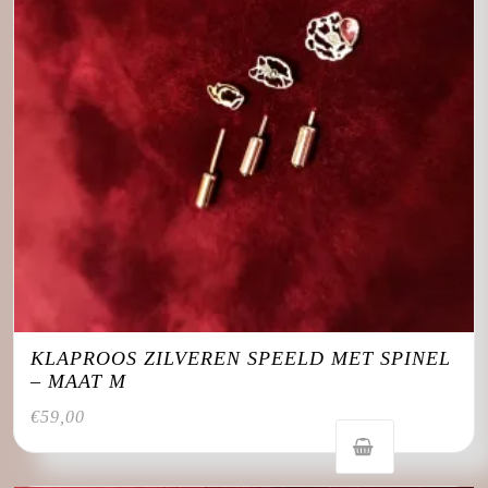
op
de
productpagina
KLAPROOS ZILVEREN SPEELD MET SPINEL
– MAAT M
€
59,00