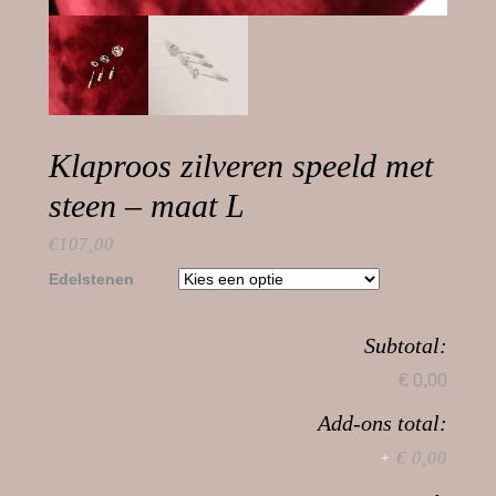
Klaproos zilveren speeld met
steen – maat L
€
107,00
Edelstenen
Subtotal:
€ 0,00
Add-ons total:
€ 0,00
+