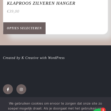
KLAPROOS ZILVEREN HANGER
€
39,00
Dit
product
OPTIES SELECTEREN
heeft
meerdere
variaties.
Deze
optie
Created by K Creative with WordPress
kan
gekozen
worden
op
de
productpagina
Facebook
Instagram
We gebruiken cookies om ervoor te zorgen dat onze site zo
soepel mogelijk draait. Als je doorgaat met het gebruiken van