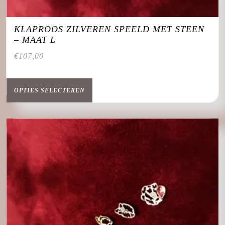
KLAPROOS ZILVEREN SPEELD MET STEEN
– MAAT L
€
107,00
Dit
product
OPTIES SELECTEREN
heeft
meerdere
variaties.
Deze
optie
kan
gekozen
worden
op
de
productpagina