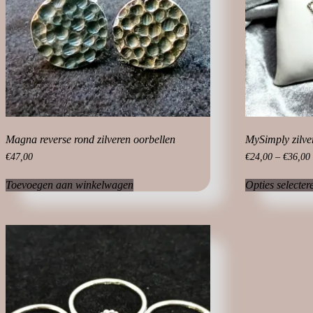
Magna reverse rond zilveren oorbellen
MySimply zilv
€
47,00
€
24,00
–
€
36,00
Toevoegen aan winkelwagen
Opties selecter