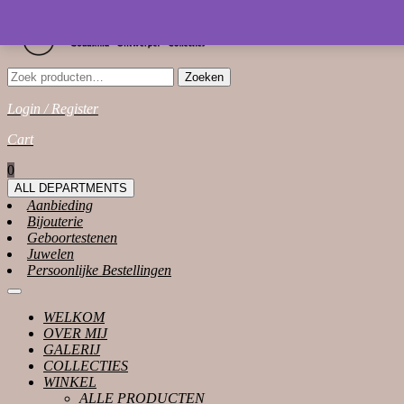
Skip
to
content
Zoeken
Zoeken
naar:
Login / Register
Login
Cart
/
shopping
0
Register
cart
ALL DEPARTMENTS
Aanbieding
Bijouterie
Geboortestenen
Juwelen
Persoonlijke Bestellingen
Open
Button
WELKOM
OVER MIJ
GALERIJ
COLLECTIES
WINKEL
ALLE PRODUCTEN