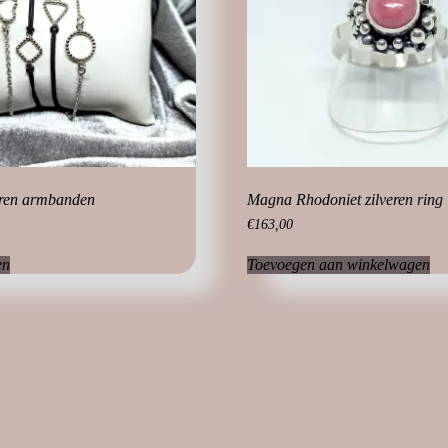
eren armbanden
Magna Rhodoniet zilveren ring
€
163,00
Dit
en
Toevoegen aan winkelwagen
product
heeft
meerdere
variaties.
Deze
optie
kan
gekozen
worden
op
de