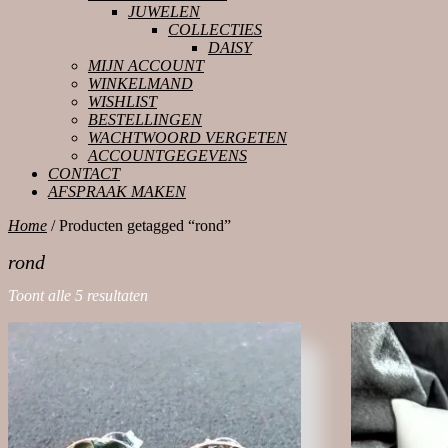
JUWELEN
COLLECTIES
DAISY
MIJN ACCOUNT
WINKELMAND
WISHLIST
BESTELLINGEN
WACHTWOORD VERGETEN
ACCOUNTGEGEVENS
CONTACT
AFSPRAAK MAKEN
CLOSE
Home
/ Producten getagged “rond”
BUTTON
rond
Toont alle 5 resultaten