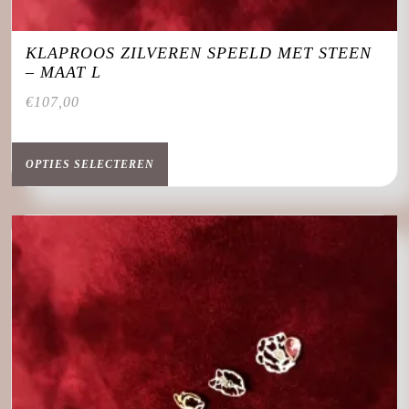
KLAPROOS ZILVEREN SPEELD MET STEEN
– MAAT L
€
107,00
Dit
product
OPTIES SELECTEREN
heeft
meerdere
variaties.
Deze
optie
kan
gekozen
worden
op
de
productpagina