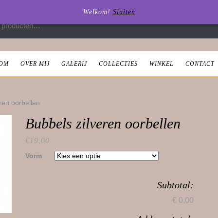
Welkom!
Sluiten
 naar:
OM
OVER MIJ
GALERIJ
COLLECTIES
WINKEL
CONTACT
ren oorbellen
Bubbels zilveren oorbellen
€
19,00
Vorm
Subtotal:
€ 0,00