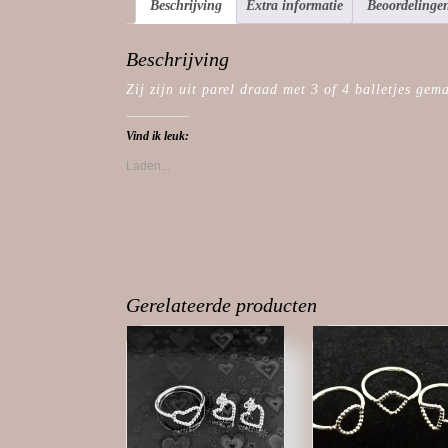
Beschrijving
Extra informatie
Beoordelingen
Beschrijving
Zij zijn uit parel draad met 3 of 4 balletjes gem
Vind ik leuk:
Laden...
Gerelateerde producten