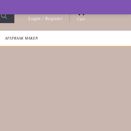
0
Login / Register
Cart
Login
shopping
/
cart
Register
AFSPRAAK MAKEN