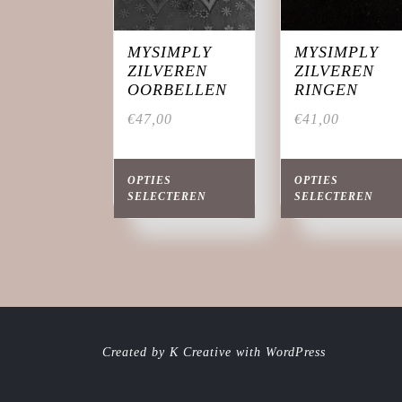
MYSIMPLY
MYSIMPLY
ZILVEREN
ZILVEREN
OORBELLEN
RINGEN
€
47,00
€
41,00
Dit
product
OPTIES
OPTIES
heeft
SELECTEREN
SELECTEREN
meerdere
variaties.
Deze
optie
kan
gekozen
worden
op
Created by K Creative with WordPress
de
productpagina