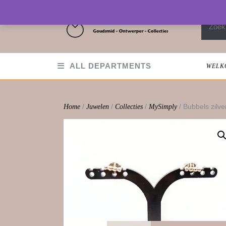
Skip
to
Zoeken
content
ALL DEPARTMENTS
WELK
/
/
/
/ Bubbels zilve
Home
Juwelen
Collecties
MySimply