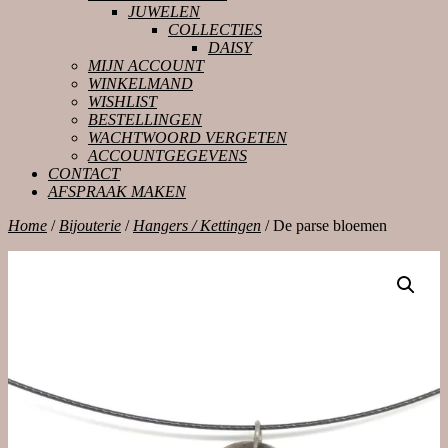
JUWELEN
COLLECTIES
DAISY
MIJN ACCOUNT
WINKELMAND
WISHLIST
BESTELLINGEN
WACHTWOORD VERGETEN
ACCOUNTGEGEVENS
CONTACT
AFSPRAAK MAKEN
CLOSE
Home
/
Bijouterie
/
Hangers / Kettingen
/ De parse bloemen
BUTTON