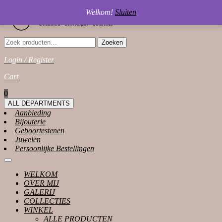
Skip
Welkom!
Sluiten
to
content
Zoeken
Zoeken
naar:
Login / Register
Login
Cart
/
shopping
0
Register
cart
ALL DEPARTMENTS
Aanbieding
Bijouterie
Geboortestenen
Juwelen
Persoonlijke Bestellingen
Open
Button
WELKOM
OVER MIJ
GALERIJ
COLLECTIES
WINKEL
ALLE PRODUCTEN