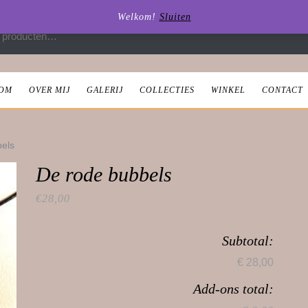
Welkom!
Sluiten
 naar:
OM
OVER MIJ
GALERIJ
COLLECTIES
WINKEL
CONTACT
bels
De rode bubbels
€
28,00
Subtotal:
€ 28,00
Add-ons total: