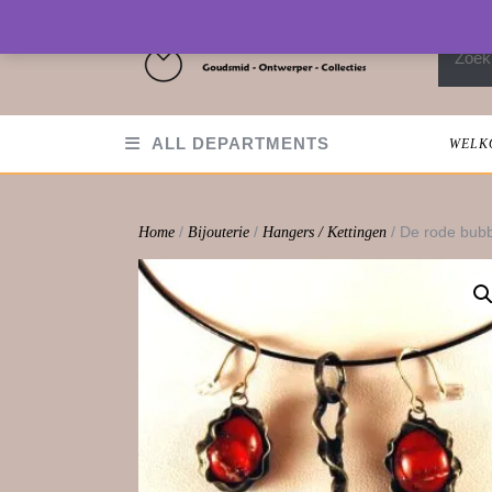
Skip
to
Zoeken
content
ALL DEPARTMENTS
WELK
/
/
/ De rode bub
Home
Bijouterie
Hangers / Kettingen