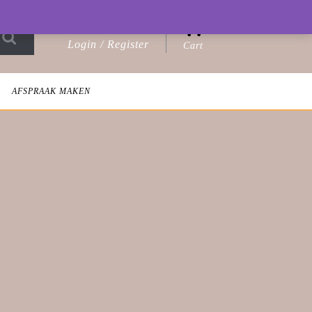
0
Login / Register
Cart
Login
shopping
/
cart
Register
AFSPRAAK MAKEN