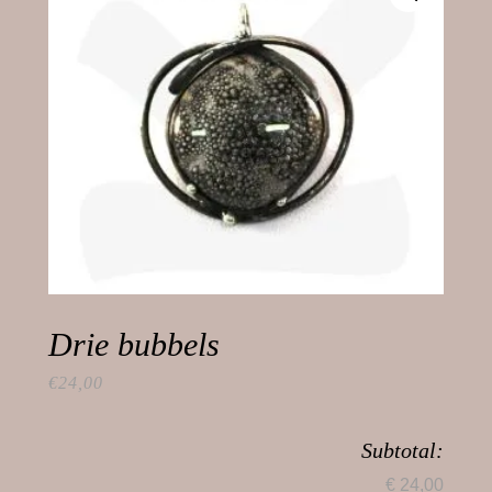
Drie bubbels
€
24,00
Subtotal:
€ 24,00