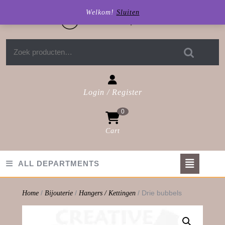
Skip
Welkom!
Sluiten
to
content
Zoeken naar:
Login / Register
Login
0
/
Register
Cart
shopping
cart
Op
ALL DEPARTMENTS
But
/
/
/ Drie bubbels
Home
Bijouterie
Hangers / Kettingen