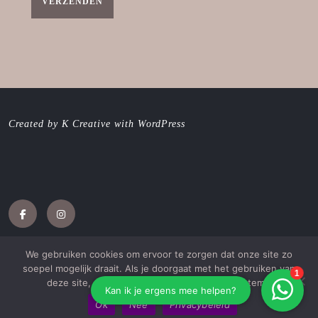
o
p
e
n
d
)
Created by K Creative with WordPress
Facebook
Instagram
We gebruiken cookies om ervoor te zorgen dat onze site zo
soepel mogelijk draait. Als je doorgaat met het gebruiken van
deze site, gaan we ervan uit dat je ermee instemt.
Jewellery WordPress Theme
met Katie Galambos
Drobova
Ok
Nee
Privacybeleid