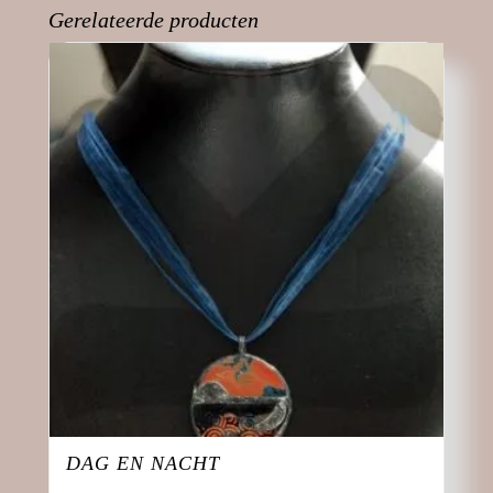
d
Gerelateerde producten
)
DAG EN NACHT