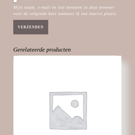
e
e
p
e
e
n
n
n
e
n
n
s
Mijn naam, e-mail en site bewaren in deze browser
d
d
n
d
d
t
voor de volgende keer wanneer ik een reactie plaats.
)
)
d
)
)
e
)
r
g
e
o
p
e
n
d
Gerelateerde producten
)