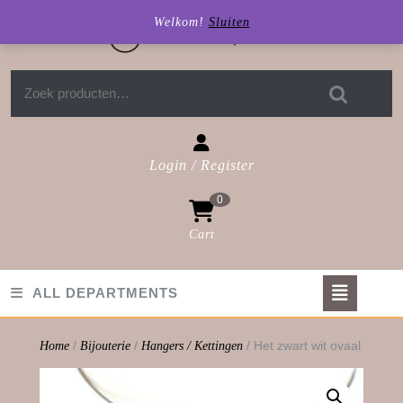
Skip
Welkom!
Sluiten
to
content
Zoeken naar:
Login / Register
Login
0
/
Register
Cart
shopping
cart
Op
ALL DEPARTMENTS
But
/
/
/ Het zwart wit ovaal
Home
Bijouterie
Hangers / Kettingen