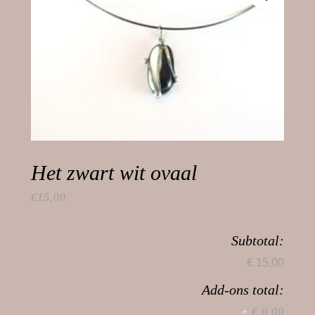
Het zwart wit ovaal
€
15,00
Subtotal:
€ 15,00
Add-ons total:
€ 0,00
+