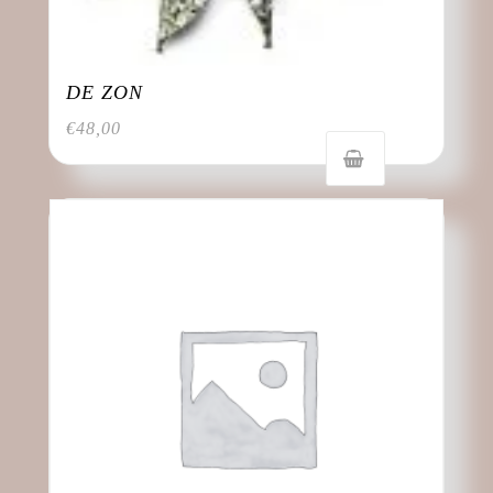
DE ZON
€
48,00