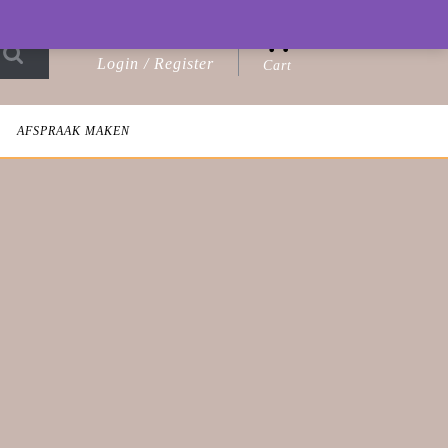
0
Login / Register
Cart
Login
shopping
/
cart
Register
AFSPRAAK MAKEN