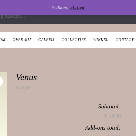
Welkom!
Sluiten
 naar:
OM
OVER MIJ
GALERIJ
COLLECTIES
WINKEL
CONTACT
Venus
€
18,00
Subtotal:
€ 18,00
Add-ons total: