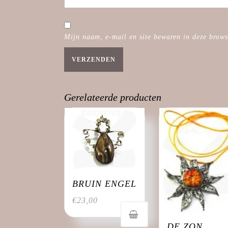
Mijn naam, e-mail en site bewaren in deze brows
Gerelateerde producten
BRUIN ENGEL
€
23,00
DE ZON