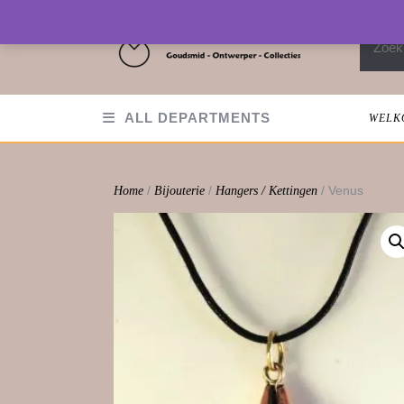
Skip
to
Zoeken
content
ALL DEPARTMENTS
WELK
/
/
/ Venus
Home
Bijouterie
Hangers / Kettingen