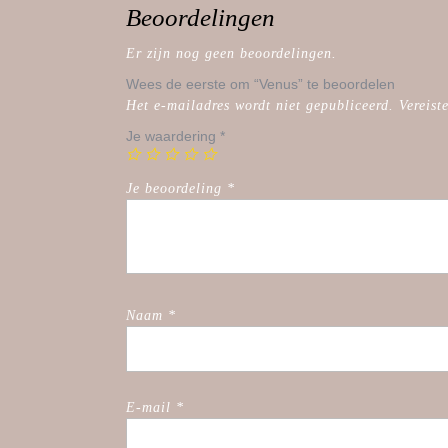
Beoordelingen
Er zijn nog geen beoordelingen.
Wees de eerste om “Venus” te beoordelen
Het e-mailadres wordt niet gepubliceerd.
Vereist
Je waardering
*
Je beoordeling
*
Naam
*
E-mail
*