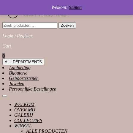
Skip
Welkom!
Sluiten
to
content
Zoeken
Zoeken
naar:
Login / Register
Login
Cart
/
shopping
0
Register
cart
ALL DEPARTMENTS
Aanbieding
Bijouterie
Geboortestenen
Juwelen
Persoonlijke Bestellingen
Open
Button
WELKOM
OVER MIJ
GALERIJ
COLLECTIES
WINKEL
ALLE PRODUCTEN