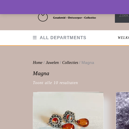
Skip
to
Zoeken
content
ALL DEPARTMENTS
WELK
/
/
/ Magna
Home
Juwelen
Collecties
Magna
Toont alle 10 resultaten