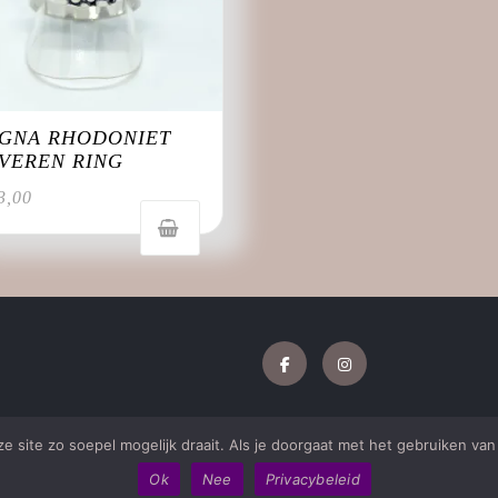
GNA RHODONIET
LVEREN RING
3,00
Facebook
Instagram
 site zo soepel mogelijk draait. Als je doorgaat met het gebruiken van 
Jewellery WordPress Theme
met Katie Galambos Drobova
Ok
Nee
Privacybeleid