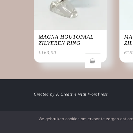
MAGNA HOUTOPAAL
MA
ZILVEREN RING
ZI
€
163,00
€
16
Created by K Creative with WordPress
We gebruiken cookies om ervoor te zorgen dat onze