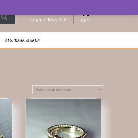
0
Login / Register
Cart
Login
shopping
/
cart
Register
AFSPRAAK MAKEN