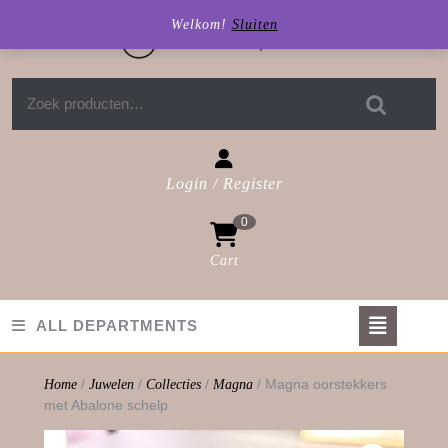
Skip
Welkom!
Sluiten
to
content
Zoeken naar:
Login / Register
Login
0
/
Register
Cart
shopping
cart
Op
ALL DEPARTMENTS
But
/
/
/
/ Magna oorstekkers
Home
Juwelen
Collecties
Magna
met Abalone schelp