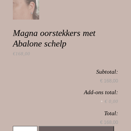
Magna oorstekkers met
Abalone schelp
€
168,00
Subtotal:
€ 168,00
Add-ons total:
€ 0,00
+
Total:
€ 168,00
Magna oorstekkers met Abalone schelp aantal