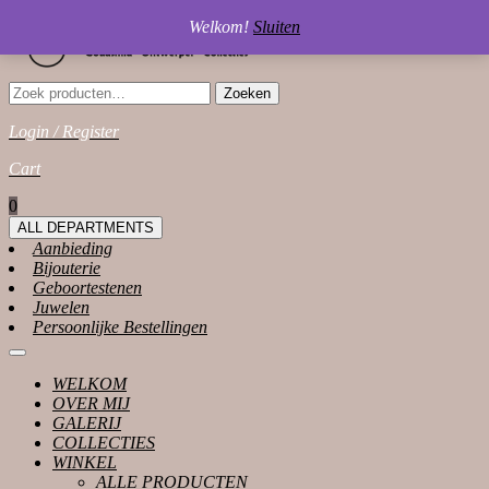
Skip
Welkom!
Sluiten
to
content
Zoeken
Zoeken
naar:
Login / Register
Login
Cart
/
shopping
0
Register
cart
ALL DEPARTMENTS
Aanbieding
Bijouterie
Geboortestenen
Juwelen
Persoonlijke Bestellingen
Open
Button
WELKOM
OVER MIJ
GALERIJ
COLLECTIES
WINKEL
ALLE PRODUCTEN