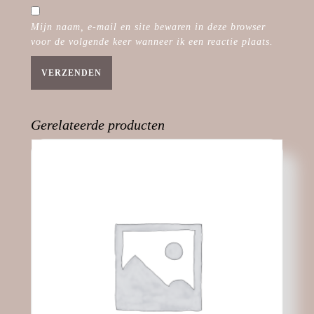
p
p
o
p
p
e
e
e
p
e
e
n
n
n
e
n
n
s
Mijn naam, e-mail en site bewaren in deze browser
d
d
n
d
d
t
voor de volgende keer wanneer ik een reactie plaats.
)
)
d
)
)
e
)
r
g
e
o
p
e
n
d
Gerelateerde producten
)