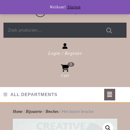
Skip
Welkom!
Sluiten
to
content
Zoeken naar:
Login / Register
Login
0
/
Register
Cart
shopping
cart
Op
ALL DEPARTMENTS
But
/
/
/ Het boom broche
Home
Bijouterie
Broches