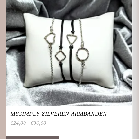
MYSIMPLY ZILVEREN ARMBANDEN
€
24,00
€
36,00
–
Dit